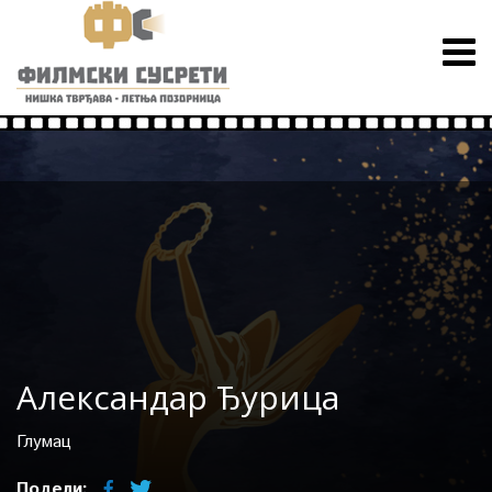
Александар Ђурица
Глумац
Подели: