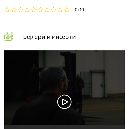
0
/10
Трејлери и инсерти